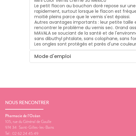
Mini color Vernis crème 30 Mexico
Le petit flacon au bouchon doré repose sur une 
rapidement, surtout lorsque le flacon est fréque
moitié pleins parce que le vernis s'est épaissi.
Autres avantages importants : leur petite taille
rencontrer le problème du vernis sec. Grand asso
MAVALA se souciant de la santé et de l'enviro
sans dibuthyl phtalate, sans colophane, sans fo
Les ongles sont protégés et parés d'une couleur
Mode d'emploi
NOUS RENCONTRER
Pharmacie de l’Océan
105, rue du Général de Gaulle
974 34
Saint-Gilles-les-Bains
Tel :
02 62 24 45 49