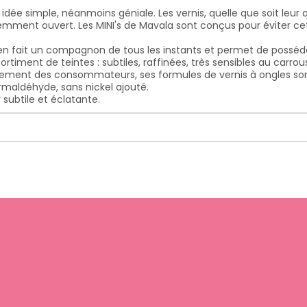
idée simple, néanmoins géniale. Les vernis, quelle que soit leur
mment ouvert. Les MINI's de Mavala sont conçus pour éviter cet i
 en fait un compagnon de tous les instants et permet de posséder
rtiment de teintes : subtiles, raffinées, très sensibles au carro
nnement des consommateurs, ses formules de vernis à ongles s
rmaldéhyde, sans nickel ajouté.
 subtile et éclatante.