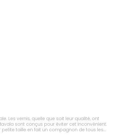
 Les vernis, quelle que soit leur qualité, ont
Mavala sont conçus pour éviter cet inconvénient.
ur petite taille en fait un compagnon de tous les
Grand assortiment de teintes : subtiles, raffinées,