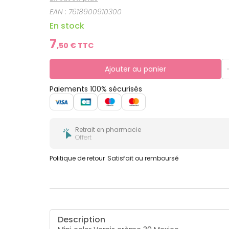
très sensibles au carrousel des saisons et des
EAN :
7618900910300
ongles sont développées sans toluène, sans camp
protégés et parés d'une couleur subtile et éclata
En stock
7
,
50
€ TTC
Ajouter au panier
Paiements 100% sécurisés
Retrait en pharmacie
Offert
Politique de retour
Satisfait ou remboursé
Description