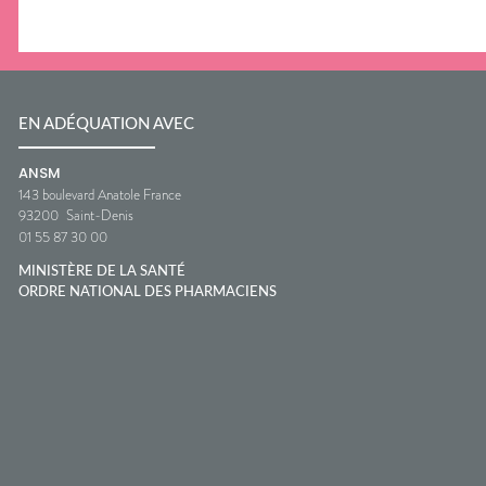
EN ADÉQUATION AVEC
ANSM
143 boulevard Anatole France
93200
Saint-Denis
01 55 87 30 00
MINISTÈRE DE LA SANTÉ
ORDRE NATIONAL DES PHARMACIENS