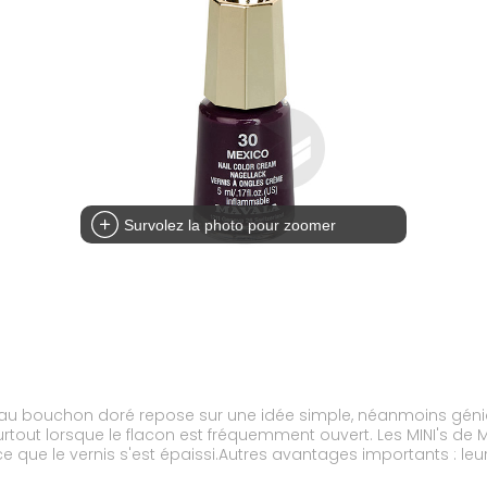
Survolez la photo pour zoomer
 au bouchon doré repose sur une idée simple, néanmoins géniale.
tout lorsque le flacon est fréquemment ouvert. Les MINI's de 
arce que le vernis s'est épaissi.Autres avantages importants : le
ifférentes à la fois sans rencontrer le problème du vernis sec. 