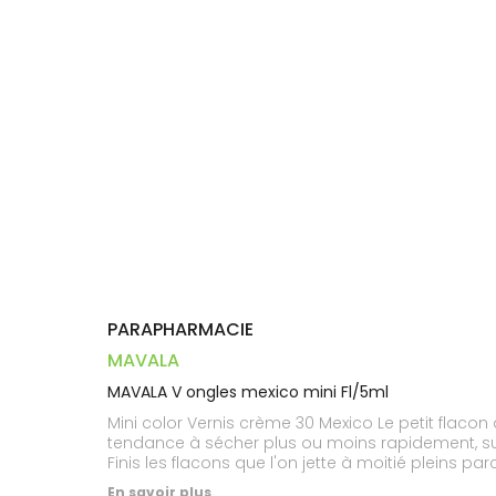
Trousse à
alimentaires
CHEVEUX
VOTRE
pharmacie
PHARMACIES
APPLICATION
Dispositifs
Cheveux
DE GARDE
DE SANTÉ
médicaux
Corps
Homme
Solaire
Visage
PARAPHARMACIE
MAVALA
MAVALA V ongles mexico mini Fl/5ml
Mini color Vernis crème 30 Mexico Le petit flacon
tendance à sécher plus ou moins rapidement, sur
Finis les flacons que l'on jette à moitié pleins p
instants et permet de posséder plusieurs teintes d
En savoir plus