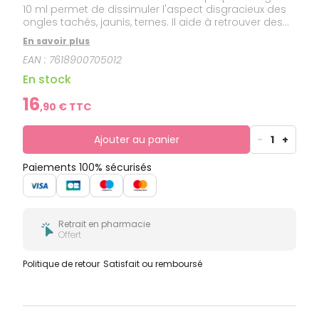
10 ml permet de dissimuler l'aspect disgracieux des
ongles tachés, jaunis, ternes. Il aide à retrouver des
ongles naturellement beaux et un aspect sain. Riche
En savoir plus
en pigments spécifiques qui réagissent aux UV, ce
EAN :
7618900705012
soin apporte un effet mat s'il est appliqué seul, et un
effet brillant s'il est appliqué sous le vernis.
En stock
16
,
90
€ TTC
Ajouter au panier
-
1
+
Paiements 100% sécurisés
Retrait en pharmacie
Offert
Politique de retour
Satisfait ou remboursé