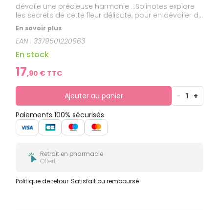
dévoile une précieuse harmonie …Solinotes explore
les secrets de cette fleur délicate, pour en dévoiler de
nouvelles facettes. Bienfaitrice dès les premières
En savoir plus
nuances de Bergamote et de Litchi, L'eau de Parfum
EAN :
3379501220963
Rose Solinotes révèle toutes ses vertus
réconfortantes. Un shoot de bien-être qui vous
En stock
rééquilibre ! Ce baume fleuri vous charme et déploie
son pouvoir harmonisant. Dans cette douce légèreté
17
,
90
€ TTC
rehaussée de notes de Bois de Cèdre, votre cœur
s’apaise.
Ajouter au panier
-
1
+
Paiements 100% sécurisés
Retrait en pharmacie
Offert
Politique de retour
Satisfait ou remboursé