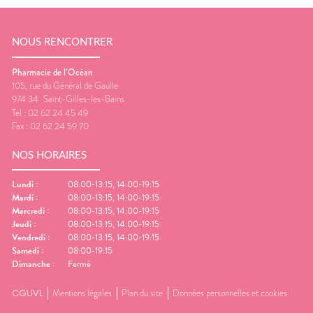
NOUS RENCONTRER
Pharmacie de l’Océan
105, rue du Général de Gaulle
974 34
Saint-Gilles-les-Bains
Tel :
02 62 24 45 49
Fax :
02 62 24 59 70
NOS HORAIRES
Lundi
:
08:00-13:15, 14:00-19:15
Mardi
:
08:00-13:15, 14:00-19:15
Mercredi
:
08:00-13:15, 14:00-19:15
Jeudi
:
08:00-13:15, 14:00-19:15
Vendredi
:
08:00-13:15, 14:00-19:15
Samedi
:
08:00-19:15
Dimanche
:
Fermé
CGUVL
Mentions légales
Plan du site
Données personnelles et cookies