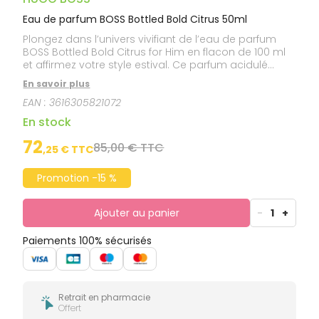
Eau de parfum BOSS Bottled Bold Citrus 50ml
Plongez dans l’univers vivifiant de l’eau de parfum
BOSS Bottled Bold Citrus for Him en flacon de 100 ml
et affirmez votre style estival. Ce parfum acidulé
s’ouvre sur une note intense de citron primofiore et
En savoir plus
de bergamote, avant de laisser place à une essence
EAN :
3616305821072
de géranium bourbon et à une base noble de
patchouli et de vétiver.
En stock
72
85,00 € TTC
,
25
€ TTC
Promotion -15 %
Ajouter au panier
-
1
+
Paiements 100% sécurisés
Retrait en pharmacie
Offert