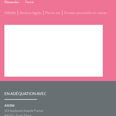
Dimanche
:
Fermé
CGUVL
Mentions légales
Plan du site
Données personnelles et cookies
EN ADÉQUATION AVEC
ANSM
143 boulevard Anatole France
93200
Saint-Denis