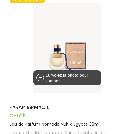
Trousse à
alimentaires
CHEVEUX
VOTRE
pharmacie
PHARMACIES
APPLICATION
Dispositifs
Cheveux
DE GARDE
DE SANTÉ
médicaux
Corps
Homme
Solaire
Visage
Survolez la photo pour
zoomer
PARAPHARMACIE
CHLOÉ
Eau de Parfum Nomade Nuit d'Egypte 30ml
L’Eau de Parfum Nomade Nuit d’Égypte est un