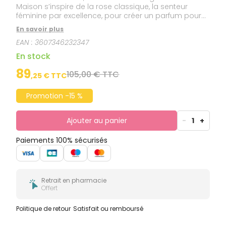
Maison s’inspire de la rose classique, la senteur
féminine par excellence, pour créer un parfum pour
femme moderne et intemporel.
En savoir plus
EAN :
3607346232347
En stock
89
105,00 € TTC
,
25
€ TTC
Promotion -15 %
Ajouter au panier
-
1
+
Paiements 100% sécurisés
Retrait en pharmacie
Offert
Politique de retour
Satisfait ou remboursé