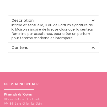
Description
Intime et sensuelle, l’Eau de Parfum signature de
la Maison s’inspire de la rose classique, la senteur
féminine par excellence, pour créer un parfum
pour femme moderne et intemporel.
Contenu
NOUS RENCONTRER
Pharmacie de l’Océan
105, rue du Général de Gaulle
974 34
Saint-Gilles-les-Bains