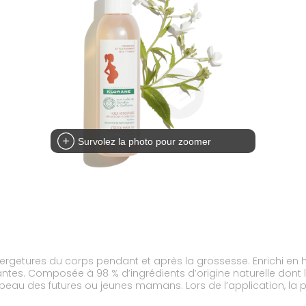
Survolez la photo pour zoomer
 vergetures du corps pendant et après la grossesse. Enrichi en h
antes. Composée à 98 % d’ingrédients d’origine naturelle dont
peau des futures ou jeunes mamans. Lors de l’application, la pe
s contrôle dermatologique, son efficacité est cliniquement pro