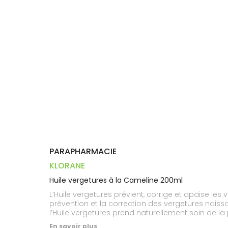
Trousse à
alimentaires
CHEVEUX
VOTRE
pharmacie
PHARMACIES
APPLICATION
Dispositifs
Cheveux
DE GARDE
DE SANTÉ
médicaux
Corps
Homme
Solaire
Visage
PARAPHARMACIE
KLORANE
Huile vergetures à la Cameline 200ml
L’Huile vergetures prévient, corrige et apaise les
prévention et la correction des vergetures naiss
l’Huile vergetures prend naturellement soin de la 
sensations de démangeaisons apaisées. Testée sou
En savoir plus