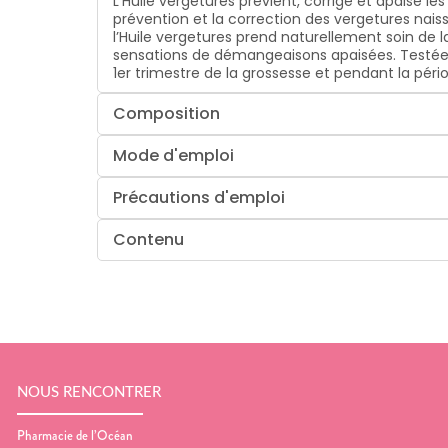
L’Huile vergetures prévient, corrige et apaise le
prévention et la correction des vergetures nai
l’Huile vergetures prend naturellement soin de l
sensations de démangeaisons apaisées. Testée so
1er trimestre de la grossesse et pendant la péri
Composition
Mode d'emploi
Précautions d'emploi
Contenu
NOUS RENCONTRER
Pharmacie de l’Océan