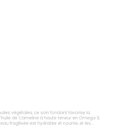
uiles végétales, ce soin fondant favorise la
 l’huile de Cameline à haute teneur en Omega 3,
au fragilisée est hydratée et nourrie, et les
uvée et elle s'utilise en toute sécurité dès le