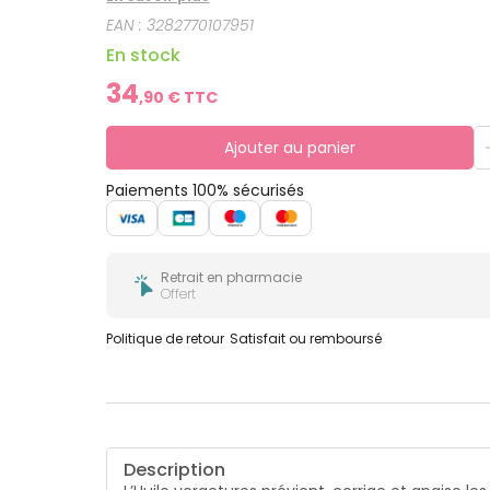
1er trimestre de la grossesse et pendant la pério
EAN :
3282770107951
En stock
34
,
90
€ TTC
Ajouter au panier
Paiements 100% sécurisés
Retrait en pharmacie
Offert
Politique de retour
Satisfait ou remboursé
Description