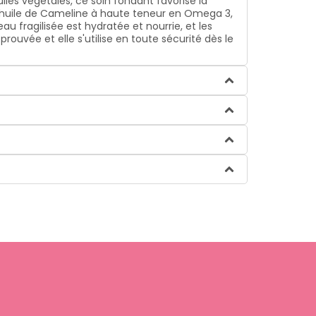
uiles végétales, ce soin fondant favorise la
 l’huile de Cameline à haute teneur en Omega 3,
u fragilisée est hydratée et nourrie, et les
uvée et elle s'utilise en toute sécurité dès le