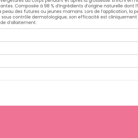
s vergetures du corps pendant et après la grossesse. Enrichi en h
ssantes. Composée à 98 % d’ingrédients d’origine naturelle dont
a peau des futures ou jeunes mamans. Lors de l’application, la pea
us contrôle dermatologique, son efficacité est cliniquement pro
ode d’allaitement.