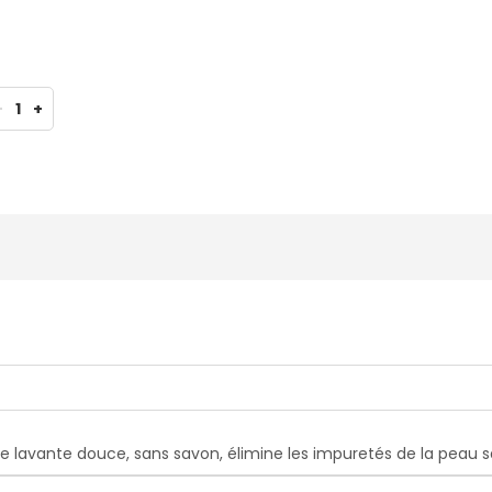
-
1
+
se lavante douce, sans savon, élimine les impuretés de la peau s