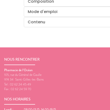
Composition
Mode d'emploi
Contenu
NOUS RENCONTRER
Pharmacie de l’Océan
105, rue du Général de Gaulle
974 34
Saint-Gilles-les-Bains
Tel :
02 62 24 45 49
Fax :
02 62 24 59 70
NOS HORAIRES
Lundi
:
08:00-13:15, 14:00-19:15