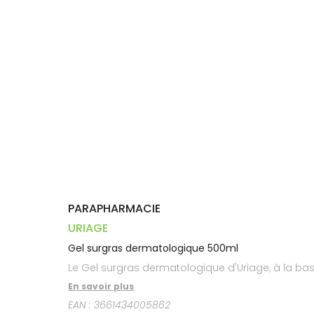
Trousse à
alimentaires
CHEVEUX
VOTRE
pharmacie
PHARMACIES
APPLICATION
Dispositifs
Cheveux
DE GARDE
DE SANTÉ
médicaux
Corps
Homme
Solaire
Visage
PARAPHARMACIE
URIAGE
Gel surgras dermatologique 500ml
Le Gel surgras dermatologique d'Uriage, à la ba
En savoir plus
EAN :
3661434005862