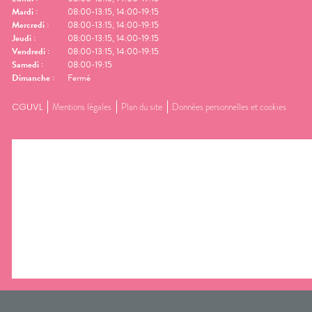
Mardi
:
08:00-13:15, 14:00-19:15
Mercredi
:
08:00-13:15, 14:00-19:15
Jeudi
:
08:00-13:15, 14:00-19:15
Vendredi
:
08:00-13:15, 14:00-19:15
Samedi
:
08:00-19:15
Dimanche
:
Fermé
CGUVL
Mentions légales
Plan du site
Données personnelles et cookies