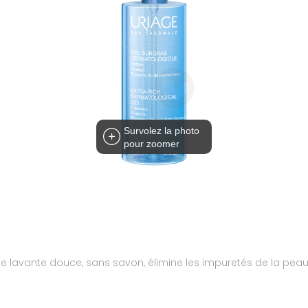
Survolez la photo
pour zoomer
se lavante douce, sans savon, élimine les impuretés de la pea