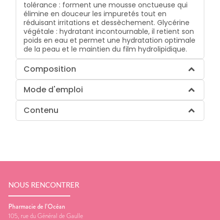
tolérance : forment une mousse onctueuse qui
élimine en douceur les impuretés tout en
réduisant irritations et dessèchement. Glycérine
végétale : hydratant incontournable, il retient son
poids en eau et permet une hydratation optimale
de la peau et le maintien du film hydrolipidique.
Composition
Mode d'emploi
Contenu
NOUS RENCONTRER
Pharmacie de l’Océan
105, rue du Général de Gaulle