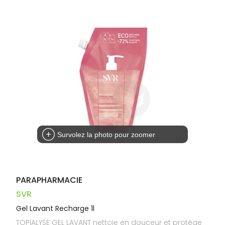
Trousse à
alimentaires
CHEVEUX
VOTRE
pharmacie
PHARMACIES
APPLICATION
Dispositifs
Cheveux
DE GARDE
DE SANTÉ
médicaux
Corps
Homme
Solaire
Visage
Survolez la photo pour zoomer
PARAPHARMACIE
SVR
Gel Lavant Recharge 1l
TOPIALYSE GEL LAVANT nettoie en douceur et protège