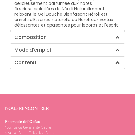
délicieusement parfumée aux notes
fleuries
ensoleillées de Néroli.
Naturellement
relaxant le Gel Douche Bienfaisant Néroli est
enrichi d'Essence naturelle de Néroli aux vertus
délassantes et apaisantes pour le
corps et l'esprit.
Composition
Mode d'emploi
Contenu
NOUS RENCONTRER
Pharmacie de l’Océan
105, rue du Général de Gaulle
974 34
Saint-Gilles-les-Bains