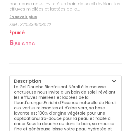
onctueuse nous invite à un bain de soleil révélant les
effluves miellées et lactées de la
fleurd'oranger.Enrichi d'Essence naturelle de Néroli
En savoir plus
aux vertus relaxantes et d'aloe vera, sa base lavante
EAN :
3701436908072
est 100% d'origine végétale pour une
applicationultra-douce pour la peau et facile à
Épuisé
rincer.Sous la douche ou dans le bain, sa mousse
fine et généreuse laisse votre peau hydratée et
6
,
50
€ TTC
délicieusement parfumée aux notes
fleuriesensoleillées de Néroli.Naturellement relaxant
le&nbsp;Gel Douche Bienfaisant Néroli est enrichi
d'Essence naturelle de Néroli aux vertus délassantes
et apaisantes pour lecorps et l'esprit.
Description
Le Gel Douche Bienfaisant Néroli à la mousse
onctueuse nous invite à un bain de soleil révélant
les effluves miellées et lactées de la
fleur
d'oranger.
Enrichi d'Essence naturelle de Néroli
aux vertus relaxantes et d'aloe vera, sa base
lavante est 100% d'origine végétale pour une
application
ultra-douce pour la peau et facile à
rincer.
Sous la douche ou dans le bain, sa mousse
fine et généreuse laisse votre peau hydratée et