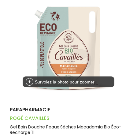
Trousse à
alimentaires
CHEVEUX
VOTRE
pharmacie
PHARMACIES
APPLICATION
Dispositifs
Cheveux
DE GARDE
DE SANTÉ
médicaux
Corps
Homme
Solaire
Visage
Survolez la photo pour zoomer
PARAPHARMACIE
ROGÉ CAVAILLÈS
Gel Bain Douche Peaux Sèches Macadamia Bio Éco-
Recharge 1l