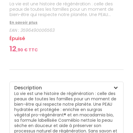
La vie est une histoire de régénération : celle des
peaux de toutes les familles pour un moment de
bien-être qui respecte notre planète. Une PEAU
hydratée et protégée : enrichie en surgras végétal
En savoir plus
pro-régénérant® et en macadamia bio, sa formule
EAN :
3596490006563
labellisée Cosmébio nettoie la peau sèche en
douceur et aide à préserver son processus naturel
Épuisé
de régénération. Sans savon et testée
dermatologiquement sur peaux sensibles. Un
12
,
90
€ TTC
moment de BIEN-ÊTRE grâce à sa texture fraîche et
son parfum 100% d’origine naturelle. Un geste pour la
PLANÈTE avec sa recharge qui contient -72% de
plastique par rapport au flacon 1L. Pour toute la
FAMILLE : petits et grands dès 1 an.
Description
La vie est une histoire de régénération : celle des
peaux de toutes les familles pour un moment de
bien-être qui respecte notre planète. Une PEAU
hydratée et protégée : enrichie en surgras
végétal pro-régénérant® et en macadamia bio,
sa formule labellisée Cosmébio nettoie la peau
sèche en douceur et aide à préserver son
processus naturel de régénération. Sans savon et