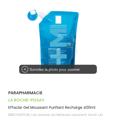
Trousse à
alimentaires
CHEVEUX
VOTRE
pharmacie
PHARMACIES
APPLICATION
Dispositifs
Cheveux
DE GARDE
DE SANTÉ
médicaux
Corps
Homme
Solaire
Visage
Survolez la photo pour zoomer
PARAPHARMACIE
LA ROCHE-POSAY
Effaclar Gel Moussant Purifiant Recharge 400ml
INNOVATION. Les peaux acnéiques peuvent avoir un