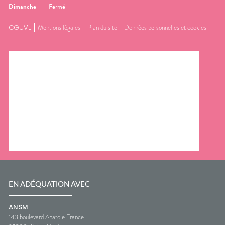
Dimanche
:
Fermé
CGUVL
Mentions légales
Plan du site
Données personnelles et cookies
EN ADÉQUATION AVEC
ANSM
143 boulevard Anatole France