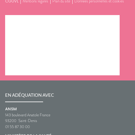
CGUVL
Mentions légales
Plan du site
Données personnelles et cookies
EN ADÉQUATION AVEC
ANSM
143 boulevard Anatole France
93200
Saint-Denis
01 55 87 30 00