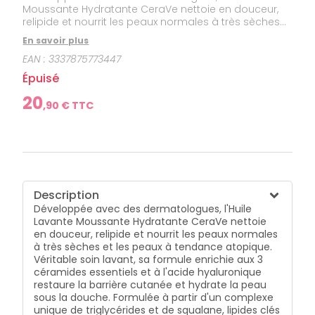
Moussante Hydratante CeraVe nettoie en douceur,
relipide et nourrit les peaux normales à très sèches
et les peaux à tendance atopique. Véritable soin
En savoir plus
lavant, sa formule enrichie aux 3 céramides
EAN :
3337875773447
essentiels et à l'acide hyaluronique restaure la
barrière cutanée et hydrate la peau sous la douche.
Épuisé
Formulée à partir d'un complexe unique de
triglycérides et de squalane, lipides clés
20
,
90
€ TTC
naturellement présents dans la peau, déficitaires
dans les peaux les plus sèches, et d’une base
lavante douce formulée à partir d’acides aminés,
l’Huile Lavante Moussante Hydratante CeraVe nettoie
tout en relipidant la peau. Sa texture huile moussante
enveloppante, nettoie sans laisser de film gras et
apaise immédiatement sous la douche. Sa formule
Description
respectueuse de la peau au ph physiologique, sans
Développée avec des dermatologues, l'Huile
parfum & non comédogène est haute tolérance
Lavante Moussante Hydratante CeraVe nettoie
pour convenir aux peaux les plus fragiles. Formule
en douceur, relipide et nourrit les peaux normales
visage & corps, y compris pour les zones intimes.
à très sèches et les peaux à tendance atopique.
Testée sous contrôle gynécologique. Convient pour
Véritable soin lavant, sa formule enrichie aux 3
une utilisation pour toute la famille : nourrissons dès 1
céramides essentiels et à l'acide hyaluronique
mois, enfants & adultes
restaure la barrière cutanée et hydrate la peau
sous la douche. Formulée à partir d'un complexe
unique de triglycérides et de squalane, lipides clés