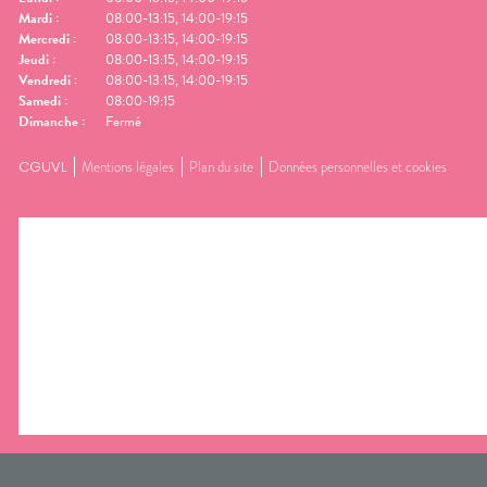
Mardi
:
08:00-13:15, 14:00-19:15
Mercredi
:
08:00-13:15, 14:00-19:15
Jeudi
:
08:00-13:15, 14:00-19:15
Vendredi
:
08:00-13:15, 14:00-19:15
Samedi
:
08:00-19:15
Dimanche
:
Fermé
CGUVL
Mentions légales
Plan du site
Données personnelles et cookies