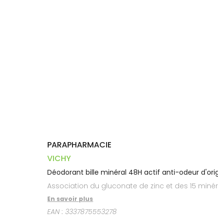
Trousse à
alimentaires
CHEVEUX
VOTRE
pharmacie
PHARMACIES
APPLICATION
Dispositifs
Cheveux
DE GARDE
DE SANTÉ
médicaux
Corps
Homme
Solaire
Visage
PARAPHARMACIE
VICHY
Déodorant bille minéral 48H actif anti-odeur d'ori
Association du gluconate de zinc et des 15 minér
En savoir plus
EAN :
3337875553278