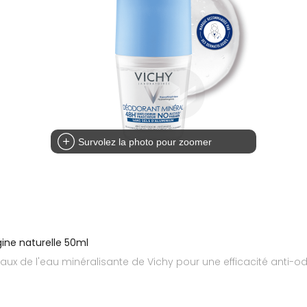
Survolez la photo pour zoomer
gine naturelle 50ml
aux de l'eau minéralisante de Vichy pour une efficacité anti-od