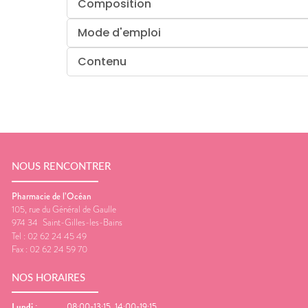
Composition
Mode d'emploi
Contenu
NOUS RENCONTRER
Pharmacie de l’Océan
105, rue du Général de Gaulle
974 34
Saint-Gilles-les-Bains
Tel :
02 62 24 45 49
Fax :
02 62 24 59 70
NOS HORAIRES
Lundi
:
08:00-13:15, 14:00-19:15