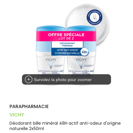
Trousse à
alimentaires
CHEVEUX
VOTRE
pharmacie
PHARMACIES
APPLICATION
Dispositifs
Cheveux
DE GARDE
DE SANTÉ
médicaux
Corps
Homme
Solaire
Visage
Survolez la photo pour zoomer
PARAPHARMACIE
VICHY
Déodorant bille minéral 48H actif anti-odeur d'origine
naturelle 2x50ml