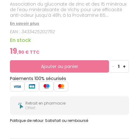
Association du gluconate de zinc et des 15 minéraux
de l'eau minéralisante de Vichy pour une efficacité
anti-odeur jusqu’à 48h, à la Provitamine B5
apaisante.
En savoir plus
EAN :
3433425202792
En stock
19
,
90
€ TTC
Ajouter au panier
-
1
+
Paiements 100% sécurisés
Retrait en pharmacie
Offert
Politique de retour
Satisfait ou remboursé