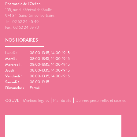
Pharmacie de l’Océan
105, rue du Général de Gaulle
974 34
Saint-Gilles-les-Bains
Tel :
02 62 24 45 49
Fax :
02 62 24 59 70
NOS HORAIRES
Lundi
:
08:00-13:15, 14:00-19:15
Mardi
:
08:00-13:15, 14:00-19:15
Mercredi
:
08:00-13:15, 14:00-19:15
Jeudi
:
08:00-13:15, 14:00-19:15
Vendredi
:
08:00-13:15, 14:00-19:15
Samedi
:
08:00-19:15
Dimanche
:
Fermé
CGUVL
Mentions légales
Plan du site
Données personnelles et cookies