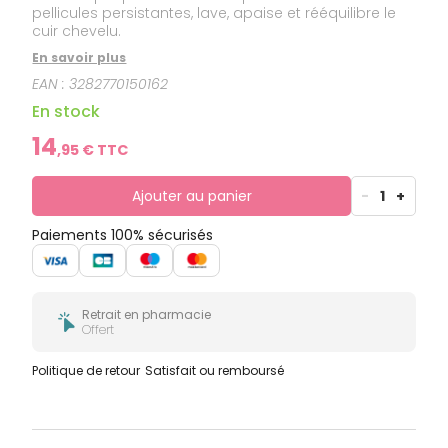
pellicules persistantes, lave, apaise et rééquilibre le
cuir chevelu.
En savoir plus
EAN :
3282770150162
En stock
14
,
95
€ TTC
Ajouter au panier
-
1
+
Paiements 100% sécurisés
Retrait en pharmacie
Offert
Politique de retour
Satisfait ou remboursé