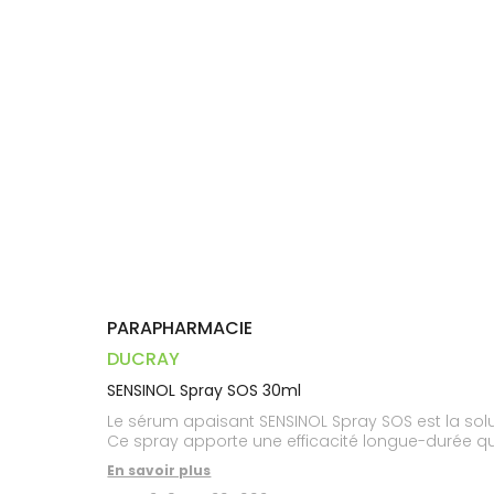
Trousse à
alimentaires
CHEVEUX
VOTRE
pharmacie
PHARMACIES
APPLICATION
Dispositifs
Cheveux
DE GARDE
DE SANTÉ
médicaux
Corps
Homme
Solaire
Visage
PARAPHARMACIE
DUCRAY
SENSINOL Spray SOS 30ml
Le sérum apaisant SENSINOL Spray SOS est la so
Ce spray apporte une efficacité longue-durée qui
En savoir plus