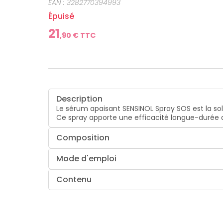
EAN :
3282770394993
Épuisé
21
,
90
€ TTC
Description
Le sérum apaisant SENSINOL Spray SOS est la s
Ce spray apporte une efficacité longue-durée qu
Composition
Mode d'emploi
Contenu