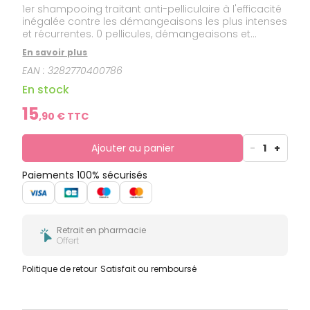
1er shampooing traitant anti-pelliculaire à l'efficacité
inégalée contre les démangeaisons les plus intenses
et récurrentes. 0 pellicules, démangeaisons et
sensations de brûlure. Soulagement anti-crises 72h.
En savoir plus
EAN :
3282770400786
En stock
15
,
90
€ TTC
Ajouter au panier
-
1
+
Paiements 100% sécurisés
Retrait en pharmacie
Offert
Politique de retour
Satisfait ou remboursé