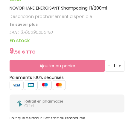
NOVOPHANE ENERGISANT Shampooing Fl/200ml
Description prochainement disponible
En savoir plus
EAN :
3760095250410
En stock
9
,
50
€ TTC
Ajouter au panier
-
1
+
Paiements 100% sécurisés
Retrait en pharmacie
Offert
Politique de retour
Satisfait ou remboursé