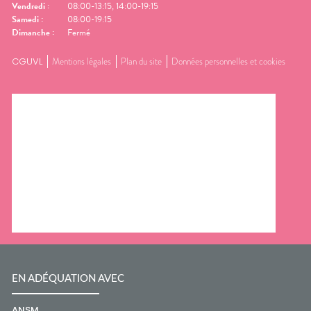
Vendredi
:
08:00-13:15, 14:00-19:15
Samedi
:
08:00-19:15
Dimanche
:
Fermé
CGUVL
Mentions légales
Plan du site
Données personnelles et cookies
EN ADÉQUATION AVEC
ANSM