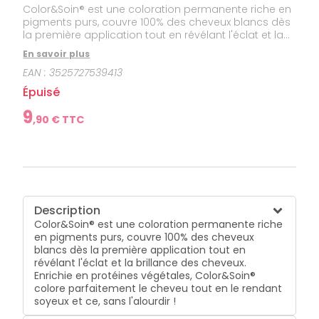
Color&Soin® est une coloration permanente riche en
pigments purs, couvre 100% des cheveux blancs dès
la première application tout en révélant l'éclat et la
brillance des cheveux. Enrichie en protéines
En savoir plus
végétales, Color&Soin® colore parfaitement le
EAN :
3525727539413
cheveu tout en le rendant soyeux et ce, sans
l'alourdir !
Épuisé
9
,
90
€ TTC
Description
Color&Soin® est une coloration permanente riche
en pigments purs, couvre 100% des cheveux
blancs dès la première application tout en
révélant l'éclat et la brillance des cheveux.
Enrichie en protéines végétales, Color&Soin®
colore parfaitement le cheveu tout en le rendant
soyeux et ce, sans l'alourdir !