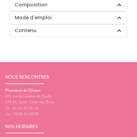
Composition
Mode d'emploi
Contenu
NOUS RENCONTRER
Pharmacie de l’Océan
105, rue du Général de Gaulle
974 34
Saint-Gilles-les-Bains
Tel :
02 62 24 45 49
Fax :
02 62 24 59 70
NOS HORAIRES