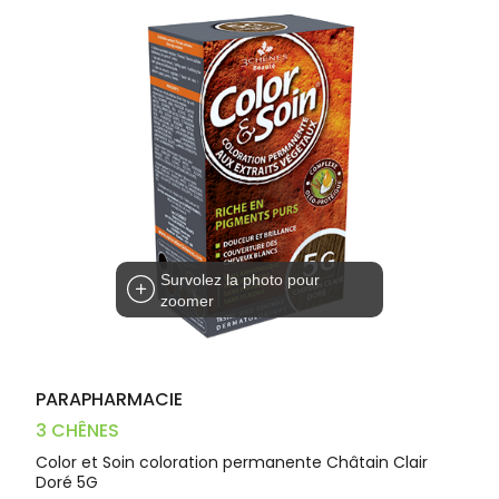
Trousse à
alimentaires
CHEVEUX
VOTRE
pharmacie
PHARMACIES
APPLICATION
Dispositifs
Cheveux
DE GARDE
DE SANTÉ
médicaux
Corps
Homme
Solaire
Visage
Survolez la photo pour
zoomer
PARAPHARMACIE
3 CHÊNES
Color et Soin coloration permanente Châtain Clair
Doré 5G