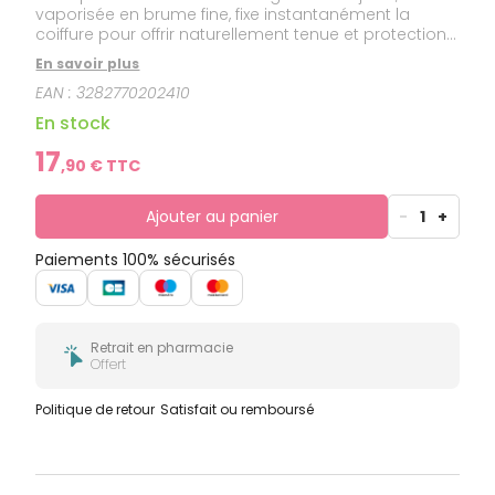
vaporisée en brume fine, fixe instantanément la
coiffure pour offrir naturellement tenue et protection
aux cheveux. Douce et efficace, elle gaine et hydrate
En savoir plus
la fibre capillaire et s’élimine facilement au brossage,
EAN :
3282770202410
sans laisser aucun résidu sur son passage. Effet
satiné. Anti-humidité. Sans silicone.
En stock
17
,
90
€ TTC
Ajouter au panier
-
1
+
Paiements 100% sécurisés
Retrait en pharmacie
Offert
Politique de retour
Satisfait ou remboursé