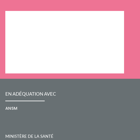
EN ADÉQUATION AVEC
ANSM
143 boulevard Anatole France
93200
Saint-Denis
01 55 87 30 00
MINISTÈRE DE LA SANTÉ
ORDRE NATIONAL DES PHARMACIENS