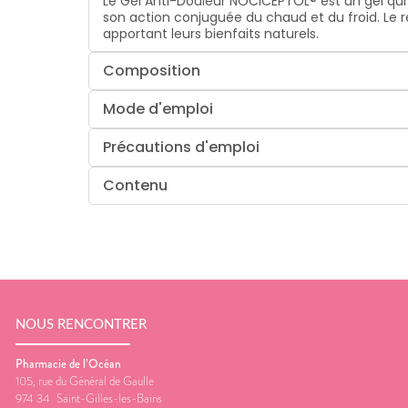
Le Gel Anti-Douleur NOCICEPTOL® est un gel qu
son action conjuguée du chaud et du froid. Le re
apportant leurs bienfaits naturels.
Composition
Mode d'emploi
Précautions d'emploi
Contenu
NOUS RENCONTRER
Pharmacie de l’Océan
105, rue du Général de Gaulle
974 34
Saint-Gilles-les-Bains