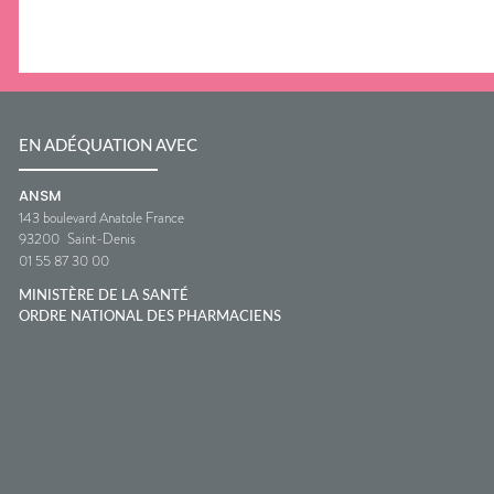
EN ADÉQUATION AVEC
ANSM
143 boulevard Anatole France
93200
Saint-Denis
01 55 87 30 00
MINISTÈRE DE LA SANTÉ
ORDRE NATIONAL DES PHARMACIENS