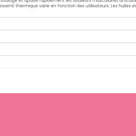
i soulage et apaise rapidement les douleurs musculaires articu
ssenti thermique varie en fonction des utilisateurs. Les huiles e