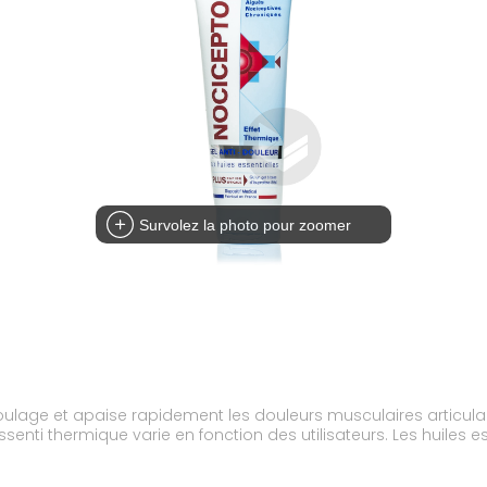
Survolez la photo pour zoomer
 soulage et apaise rapidement les douleurs musculaires articu
enti thermique varie en fonction des utilisateurs. Les huiles es