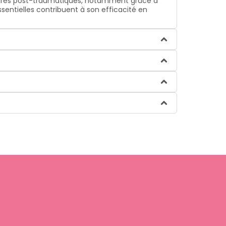
laires post-traumatiques, notamment grâce à
ssentielles contribuent à son efficacité en