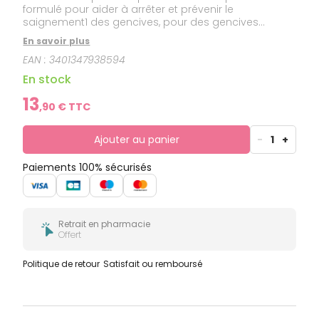
formulé pour aider à arrêter et prévenir le
saignement1 des gencives, pour des gencives
saines, des dents fortes et une haleine fraîche.
En savoir plus
EAN :
3401347938594
En stock
13
,
90
€ TTC
Ajouter au panier
-
1
+
Paiements 100% sécurisés
Retrait en pharmacie
Offert
Politique de retour
Satisfait ou remboursé