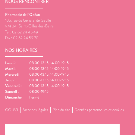
NOUS RENCONTRER
Pharmacie de l’Océan
105, rue du Général de Gaulle
974 34
Saint-Gilles-les-Bains
Tel :
02 62 24 45 49
Fax :
02 62 24 59 70
NOS HORAIRES
Lundi
:
08:00-13:15, 14:00-19:15
Mardi
:
08:00-13:15, 14:00-19:15
Mercredi
:
08:00-13:15, 14:00-19:15
Jeudi
:
08:00-13:15, 14:00-19:15
Vendredi
:
08:00-13:15, 14:00-19:15
Samedi
:
08:00-19:15
Dimanche
:
Fermé
CGUVL
Mentions légales
Plan du site
Données personnelles et cookies