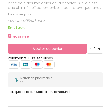
principale des maladies de la gencive. Si elle n'est
pas éliminée efficacement, elle peut provoquer une
inflammation des gencives (rougeur, gonflement et
En savoir plus
saignements). Grâce aux propriétés de ses deux
EAN :
4007965460005
agents actifs, ce dentifrice agit directement en : Mais
il agit aussi indirectement en : De plus, les deux
En stock
fluorures de Méridol Dentifrice 75 ml renforcent l'émail
des dents. aidant à réduire la plaque
5
,
95
€ TTC
dentaire,limitant sa reformation.contribuant à réduire
l'inflammation gingivale,favorisant la diminution des
saignements.
Ajouter au panier
-
1
+
Paiements 100% sécurisés
Retrait en pharmacie
Offert
Politique de retour
Satisfait ou remboursé