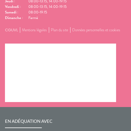
Jeudi
:
08:00-13:15, 14:00-19:15
Vendredi
:
08:00-13:15, 14:00-19:15
Samedi
:
08:00-19:15
Dimanche
:
Fermé
CGUVL
Mentions légales
Plan du site
Données personnelles et cookies
EN ADÉQUATION AVEC