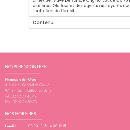
Elmex Sensitive Dentifrice Original Lot de 2 x 75
d'amines Olafluor et des agents nettoyants doux
l'entretien de l'émail.
Contenu
NOUS RENCONTRER
Pharmacie de l’Océan
105, rue du Général de Gaulle
974 34
Saint-Gilles-les-Bains
Tel :
02 62 24 45 49
Fax :
02 62 24 59 70
NOS HORAIRES
Lundi
:
08:00-13:15, 14:00-19:15