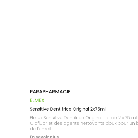
Trousse à
alimentaires
CHEVEUX
VOTRE
pharmacie
PHARMACIES
APPLICATION
Dispositifs
Cheveux
DE GARDE
DE SANTÉ
médicaux
Corps
Homme
Solaire
Visage
PARAPHARMACIE
ELMEX
Sensitive Dentifrice Original 2x75ml
Elmex Sensitive Dentifrice Original Lot de 2 x 75 
Olafluor et des agents nettoyants doux pour un br
de l'émail.
En savoir plus