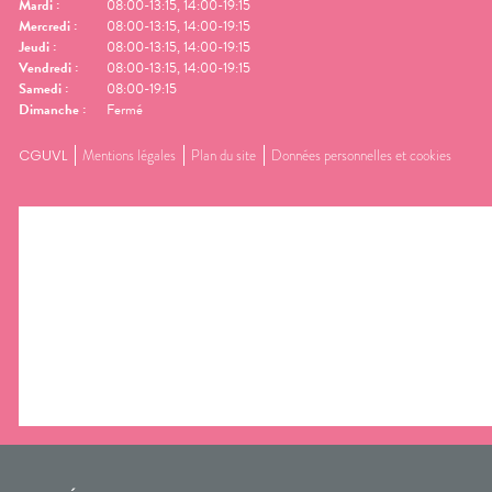
Mardi
:
08:00-13:15, 14:00-19:15
Mercredi
:
08:00-13:15, 14:00-19:15
Jeudi
:
08:00-13:15, 14:00-19:15
Vendredi
:
08:00-13:15, 14:00-19:15
Samedi
:
08:00-19:15
Dimanche
:
Fermé
CGUVL
Mentions légales
Plan du site
Données personnelles et cookies