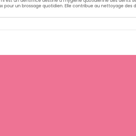
 ml
est un dentifrice destiné à l'hygiène quotidienne des dents s
 pour un brossage quotidien. Elle contribue au nettoyage des den