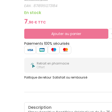
EAN :
8718951273184
En stock
7
,
90
€ TTC
Ajouter au panier
Paiements 100% sécurisés
Retrait en pharmacie
Offert
Politique de retour
Satisfait ou remboursé
Description