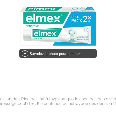
Survolez la photo pour zoomer
ml est un dentifrice destiné à l'hygiène quotidienne des dents s
ossage quotidien. Elle contribue au nettoyage des dents, à l'él