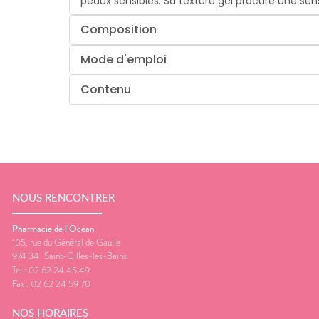
peaux sensibles. Sa texture gel procure une sensa
Composition
Mode d'emploi
Contenu
NOUS RENCONTRER
Pharmacie de l’Océan
105, rue du Général de Gaulle
974 34
Saint-Gilles-les-Bains
Tel :
02 62 24 45 49
Fax :
02 62 24 59 70
NOS HORAIRES