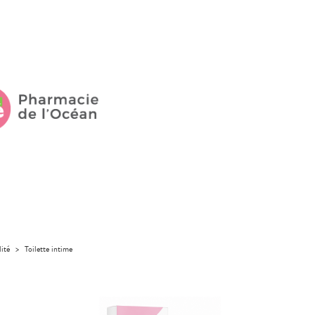
lité
>
Toilette intime