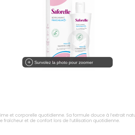
Survolez la photo pour zoomer
ime et corporelle quotidienne. Sa formule douce à l’extrait na
fraîcheur et de confort lors de l’utilisation quotidienne.