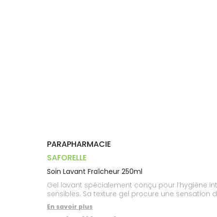
Trousse à
alimentaires
CHEVEUX
VOTRE
pharmacie
PHARMACIES
APPLICATION
Dispositifs
Cheveux
DE GARDE
DE SANTÉ
médicaux
Corps
Homme
Solaire
Visage
PARAPHARMACIE
SAFORELLE
Soin Lavant Fraîcheur 250ml
Gel lavant spécialement conçu pour l’hygiène int
sensibles. Sa texture gel procure une sensation de 
En savoir plus