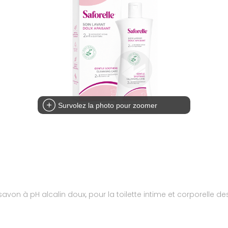
Survolez la photo pour zoomer
avon à pH alcalin doux, pour la toilette intime et corporelle d