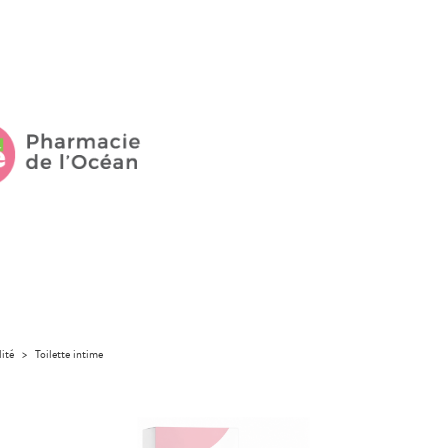
lité
>
Toilette intime