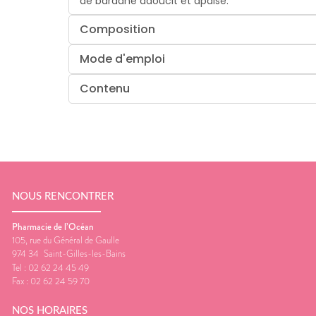
de bardane adoucit et apaise.
Composition
Mode d'emploi
Contenu
NOUS RENCONTRER
Pharmacie de l’Océan
105, rue du Général de Gaulle
974 34
Saint-Gilles-les-Bains
Tel :
02 62 24 45 49
Fax :
02 62 24 59 70
NOS HORAIRES