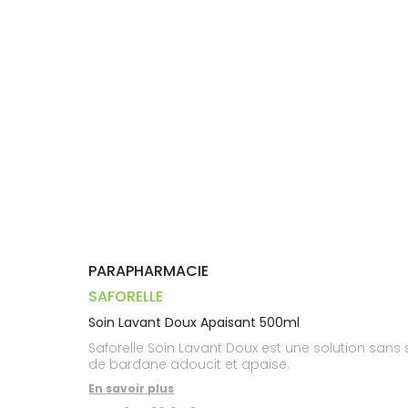
Trousse à
alimentaires
CHEVEUX
VOTRE
pharmacie
PHARMACIES
APPLICATION
Dispositifs
Cheveux
DE GARDE
DE SANTÉ
médicaux
Corps
Homme
Solaire
Visage
PARAPHARMACIE
SAFORELLE
Soin Lavant Doux Apaisant 500ml
Saforelle Soin Lavant Doux est une solution sans s
de bardane adoucit et apaise.
En savoir plus