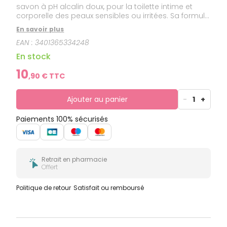
savon à pH alcalin doux, pour la toilette intime et
corporelle des peaux sensibles ou irritées. Sa formule
à base de bardane adoucit et apaise.
En savoir plus
EAN :
3401365334248
En stock
10
,
90
€ TTC
Ajouter au panier
-
1
+
Paiements 100% sécurisés
Retrait en pharmacie
Offert
Politique de retour
Satisfait ou remboursé