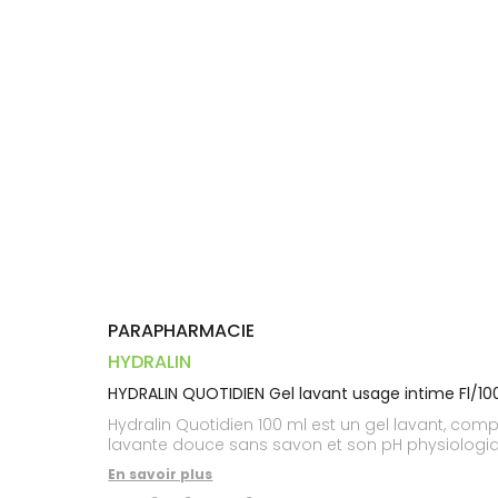
Trousse à
alimentaires
CHEVEUX
VOTRE
pharmacie
PHARMACIES
APPLICATION
Dispositifs
Cheveux
DE GARDE
DE SANTÉ
médicaux
Corps
Homme
Solaire
Visage
PARAPHARMACIE
HYDRALIN
HYDRALIN QUOTIDIEN Gel lavant usage intime Fl/1
Hydralin Quotidien 100 ml est un gel lavant, com
lavante douce sans savon et son pH physiologique
En savoir plus