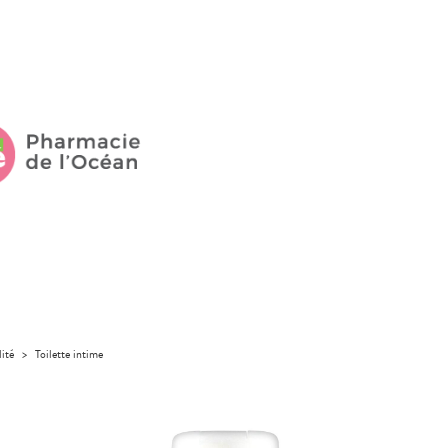
lité
>
Toilette intime