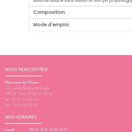
lavante douce sans savon et son pH physiologiqu
Composition
Mode d'emploi
NOUS RENCONTRER
Pharmacie de l’Océan
105, rue du Général de Gaulle
974 34
Saint-Gilles-les-Bains
Tel :
02 62 24 45 49
Fax :
02 62 24 59 70
NOS HORAIRES
Lundi
:
08:00-13:15, 14:00-19:15