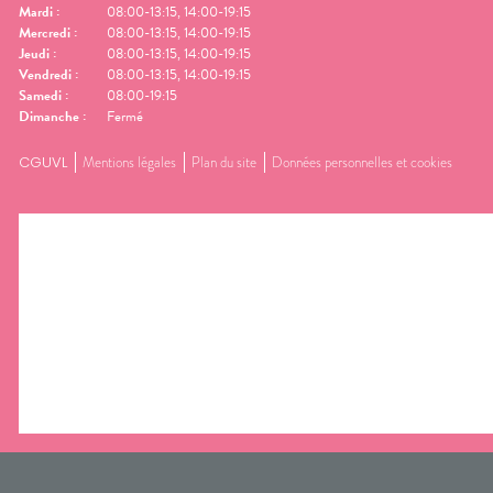
Mardi
:
08:00-13:15, 14:00-19:15
Mercredi
:
08:00-13:15, 14:00-19:15
Jeudi
:
08:00-13:15, 14:00-19:15
Vendredi
:
08:00-13:15, 14:00-19:15
Samedi
:
08:00-19:15
Dimanche
:
Fermé
CGUVL
Mentions légales
Plan du site
Données personnelles et cookies