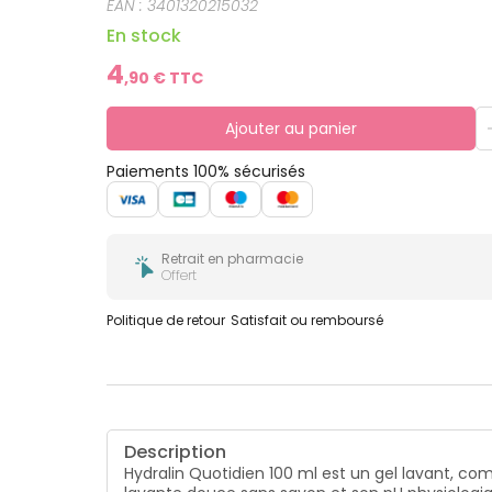
EAN :
3401320215032
En stock
4
,
90
€ TTC
Ajouter au panier
Paiements 100% sécurisés
Retrait en pharmacie
Offert
Politique de retour
Satisfait ou remboursé
Description
Hydralin Quotidien 100 ml est un gel lavant, co