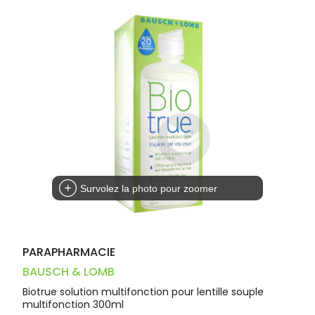
Trousse à
alimentaires
CHEVEUX
VOTRE
pharmacie
PHARMACIES
APPLICATION
Dispositifs
Cheveux
DE GARDE
DE SANTÉ
médicaux
Corps
Homme
Solaire
Visage
Survolez la photo pour zoomer
PARAPHARMACIE
BAUSCH & LOMB
Biotrue solution multifonction pour lentille souple
multifonction 300ml