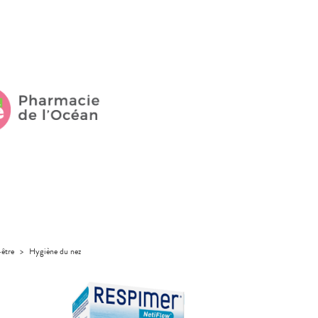
-être
>
Hygiène du nez