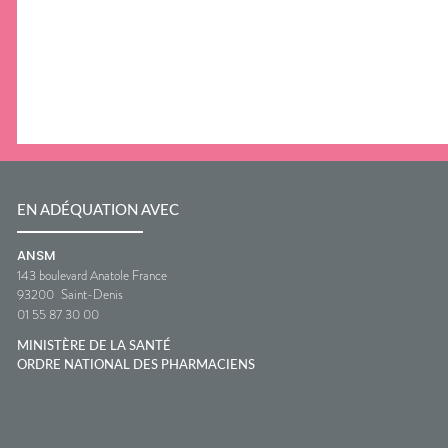
EN ADÉQUATION AVEC
ANSM
143 boulevard Anatole France
93200
Saint-Denis
01 55 87 30 00
MINISTÈRE DE LA SANTÉ
ORDRE NATIONAL DES PHARMACIENS