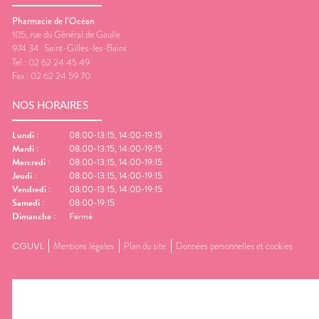
Pharmacie de l’Océan
105, rue du Général de Gaulle
974 34
Saint-Gilles-les-Bains
Tel :
02 62 24 45 49
Fax :
02 62 24 59 70
NOS HORAIRES
Lundi
:
08:00-13:15, 14:00-19:15
Mardi
:
08:00-13:15, 14:00-19:15
Mercredi
:
08:00-13:15, 14:00-19:15
Jeudi
:
08:00-13:15, 14:00-19:15
Vendredi
:
08:00-13:15, 14:00-19:15
Samedi
:
08:00-19:15
Dimanche
:
Fermé
CGUVL
Mentions légales
Plan du site
Données personnelles et cookies