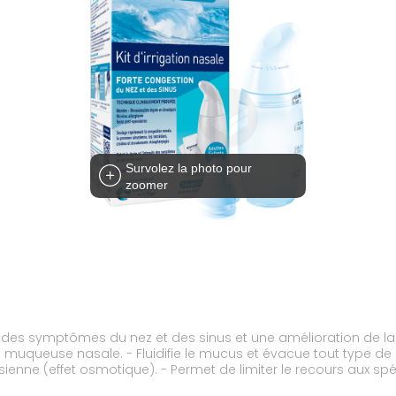
Survolez la photo pour
zoomer
des symptômes du nez et des sinus et une amélioration de la q
uqueuse nasale. - Fluidifie le mucus et évacue tout type de sé
usienne (effet osmotique). - Permet de limiter le recours aux 
e le bon fonctionnement du système de défense de l'appareil resp