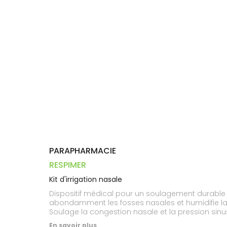
Trousse à
alimentaires
CHEVEUX
VOTRE
pharmacie
PHARMACIES
APPLICATION
Dispositifs
Cheveux
DE GARDE
DE SANTÉ
médicaux
Corps
Homme
Solaire
Visage
PARAPHARMACIE
RESPIMER
Kit d'irrigation nasale
Dispositif médical pour un soulagement durable 
abondamment les fosses nasales et humidifie la m
Soulage la congestion nasale et la pression sin
rhinosinusites et rhinites allergiques. - Favoris
En savoir plus