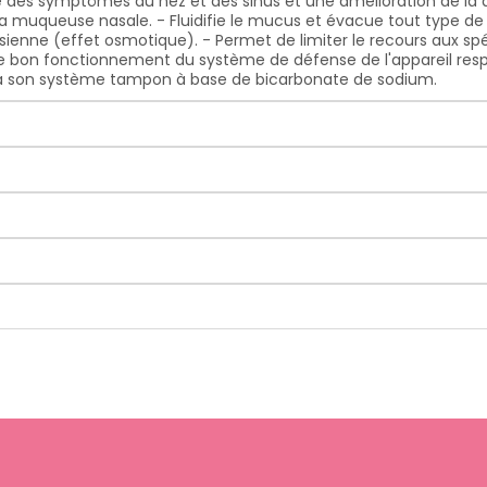
 des symptômes du nez et des sinus et une amélioration de la qu
 muqueuse nasale. - Fluidifie le mucus et évacue tout type de s
nusienne (effet osmotique). - Permet de limiter le recours aux 
ise le bon fonctionnement du système de défense de l'appareil r
ce à son système tampon à base de bicarbonate de sodium.