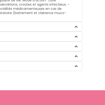
alité de vie. Mode d'action : Lave
écrétions, croûtes et agents infectieux. -
spécialités médicamenteuses en cas de
espiratoire (battement et clairance muco-