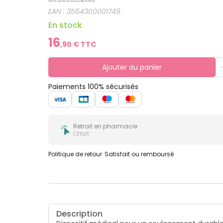
Garantit une bonne tolérance grâce à son sys
EAN :
3564300001749
En stock
16
,
90
€ TTC
Ajouter au panier
Paiements 100% sécurisés
Retrait en pharmacie
Offert
Politique de retour
Satisfait ou remboursé
Description