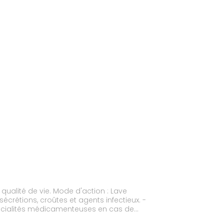
ualité de vie. Mode d'action : Lave
crétions, croûtes et agents infectieux. -
spécialités médicamenteuses en cas de
iratoire (battement et clairance muco-ciliaire). -