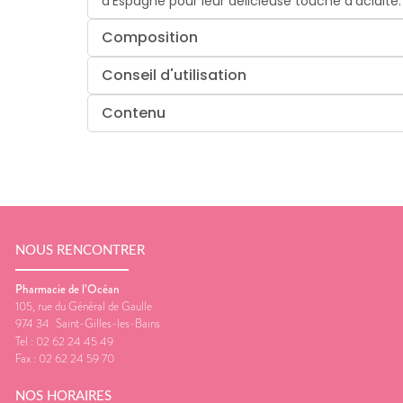
d’Espagne pour leur délicieuse touche d'acidité
Composition
Conseil d'utilisation
Contenu
NOUS RENCONTRER
Pharmacie de l’Océan
105, rue du Général de Gaulle
974 34
Saint-Gilles-les-Bains
Tel :
02 62 24 45 49
Fax :
02 62 24 59 70
NOS HORAIRES