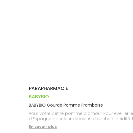
Trousse à
alimentaires
CHEVEUX
VOTRE
pharmacie
PHARMACIES
APPLICATION
Dispositifs
Cheveux
DE GARDE
DE SANTÉ
médicaux
Corps
Homme
Solaire
Visage
PARAPHARMACIE
BABYBIO
BABYBIO Gourde Pomme Framboise
Pour votre petite pomme d’amour Pour éveiller l
d’Espagne pour leur délicieuse touche d'acidité.
En savoir plus