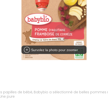
Survolez la photo pour zoomer
es papilles de bébé, Babybio a sélectionné de belles pommes r
 Une pure