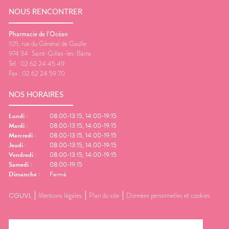
NOUS RENCONTRER
Pharmacie de l’Océan
105, rue du Général de Gaulle
974 34
Saint-Gilles-les-Bains
Tel :
02 62 24 45 49
Fax :
02 62 24 59 70
NOS HORAIRES
Lundi
:
08:00-13:15, 14:00-19:15
Mardi
:
08:00-13:15, 14:00-19:15
Mercredi
:
08:00-13:15, 14:00-19:15
Jeudi
:
08:00-13:15, 14:00-19:15
Vendredi
:
08:00-13:15, 14:00-19:15
Samedi
:
08:00-19:15
Dimanche
:
Fermé
CGUVL
Mentions légales
Plan du site
Données personnelles et cookies