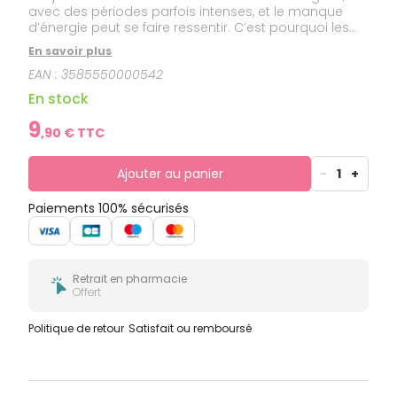
avec des périodes parfois intenses, et le manque
d’énergie peut se faire ressentir. C’est pourquoi les
gommes UPSA Acérola Vitamine C Kids sont
En savoir plus
formulées à base de baies d’acérola, enrichies en
EAN :
3585550000542
vitamine C.
En stock
9
,
90
€ TTC
Ajouter au panier
-
1
+
Paiements 100% sécurisés
Retrait en pharmacie
Offert
Politique de retour
Satisfait ou remboursé