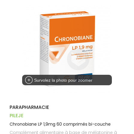
Trousse à
alimentaires
CHEVEUX
VOTRE
pharmacie
PHARMACIES
APPLICATION
Dispositifs
Cheveux
DE GARDE
DE SANTÉ
médicaux
Corps
Homme
Solaire
Visage
Survolez la photo pour zoomer
PARAPHARMACIE
PILEJE
Chronobiane LP 1,9mg 60 comprimés bi-couche
Complément alimentaire à base de mélatonine à