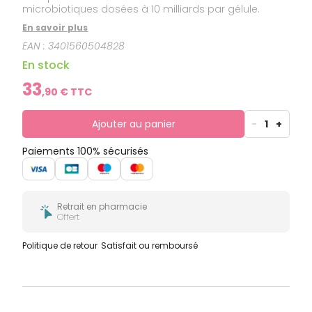
microbiotiques dosées à 10 milliards par gélule.
En savoir plus
EAN :
3401560504828
En stock
33
,
90
€ TTC
Ajouter au panier
-
1
+
Paiements 100% sécurisés
Retrait en pharmacie
Offert
Politique de retour
Satisfait ou remboursé