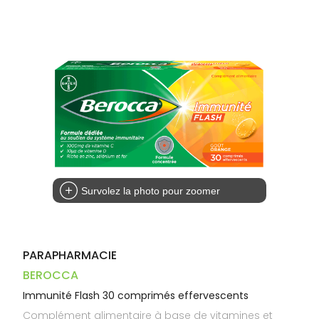
Trousse à
alimentaires
CHEVEUX
VOTRE
pharmacie
PHARMACIES
APPLICATION
Dispositifs
Cheveux
DE GARDE
DE SANTÉ
médicaux
Corps
Homme
Solaire
Visage
Survolez la photo pour zoomer
PARAPHARMACIE
BEROCCA
Immunité Flash 30 comprimés effervescents
Complément alimentaire à base de vitamines et