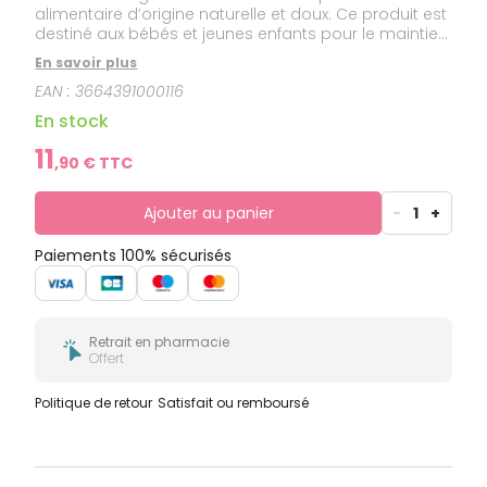
alimentaire d’origine naturelle et doux. Ce produit est
destiné aux bébés et jeunes enfants pour le maintien
du confort digestif.
En savoir plus
EAN :
3664391000116
En stock
11
,
90
€ TTC
Ajouter au panier
-
1
+
Paiements 100% sécurisés
Retrait en pharmacie
Offert
Politique de retour
Satisfait ou remboursé