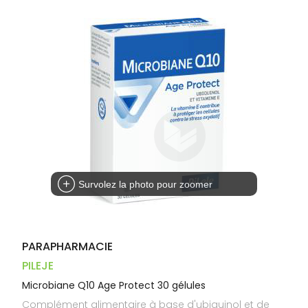
Trousse à
alimentaires
CHEVEUX
VOTRE
pharmacie
PHARMACIES
APPLICATION
Dispositifs
Cheveux
DE GARDE
DE SANTÉ
médicaux
Corps
Homme
Solaire
Visage
Survolez la photo pour zoomer
PARAPHARMACIE
PILEJE
Microbiane Q10 Age Protect 30 gélules
Complément alimentaire à base d'ubiquinol et de