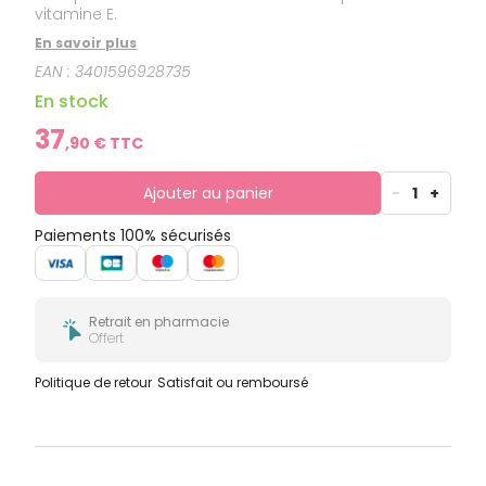
vitamine E.
En savoir plus
EAN :
3401596928735
En stock
37
,
90
€ TTC
Ajouter au panier
-
1
+
Paiements 100% sécurisés
Retrait en pharmacie
Offert
Politique de retour
Satisfait ou remboursé