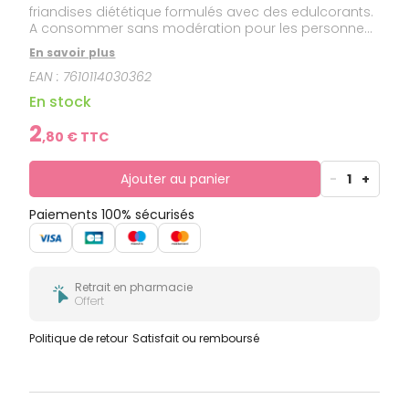
friandises diététique formulés avec des edulcorants.
A consommer sans modération pour les personnes
sensibles aux sucres.
En savoir plus
EAN :
7610114030362
En stock
2
,
80
€ TTC
Ajouter au panier
-
1
+
Paiements 100% sécurisés
Retrait en pharmacie
Offert
Politique de retour
Satisfait ou remboursé