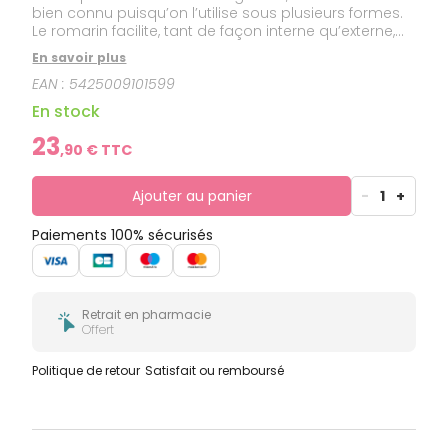
bien connu puisqu’on l’utilise sous plusieurs formes.
Le romarin facilite, tant de façon interne qu’externe,
les bienfaits sur le ralentissement des signes de
En savoir plus
vieillesse en piégeant les radicaux libres. Il protège
EAN :
5425009101599
aussi le système hépatique.
En stock
23
,
90
€ TTC
Ajouter au panier
-
1
+
Paiements 100% sécurisés
Retrait en pharmacie
Offert
Politique de retour
Satisfait ou remboursé