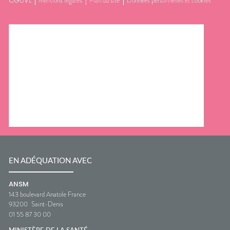
CGUVL
Mentions légales
Plan du site
Données personnelles et cookies
EN ADÉQUATION AVEC
ANSM
143 boulevard Anatole France
93200
Saint-Denis
01 55 87 30 00