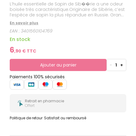
L’huile essentielle de Sapin de Sib��rie a une odeur
boisée très caractéristique.Originaire de Sibérie, c’est
l’espèce de sapin la plus répandue en Russie. Grand
arbre très rustique, il peut atteindre 20 à 35 mètres
En savoir plus
de hauteur. Son tronc mesure jusqu’à 1 mètre de
EAN :
3401560104769
diamètre. Il se développe aux alentours de 2000
mètres d’altitude, sur des terres gelées en
En stock
permanence. Il vit jusqu’à 200 ans.Cette huile
essentielle est HEBBD (Huile Essentielle
6
,
90
€ TTC
Botaniquement et Biochimiquement Définie).
Ajouter au panier
-
1
+
Paiements 100% sécurisés
Retrait en pharmacie
Offert
Politique de retour
Satisfait ou remboursé