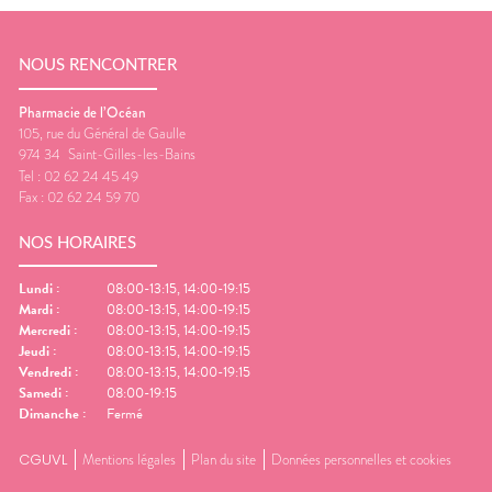
NOUS RENCONTRER
Pharmacie de l’Océan
105, rue du Général de Gaulle
974 34
Saint-Gilles-les-Bains
Tel :
02 62 24 45 49
Fax :
02 62 24 59 70
NOS HORAIRES
Lundi
:
08:00-13:15, 14:00-19:15
Mardi
:
08:00-13:15, 14:00-19:15
Mercredi
:
08:00-13:15, 14:00-19:15
Jeudi
:
08:00-13:15, 14:00-19:15
Vendredi
:
08:00-13:15, 14:00-19:15
Samedi
:
08:00-19:15
Dimanche
:
Fermé
CGUVL
Mentions légales
Plan du site
Données personnelles et cookies