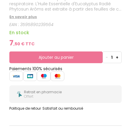
respiratoire. L'Huile Essentielle d'Eucalyptus Radié
Phytosun Arôms est extraite à partir des feuilles de ce
grand arbre au tronc de couleur gris-bleu. L'odeur
En savoir plus
est très délicate. Huile Essentielle d'Eucalyptus Radié
EAN :
3595890239564
respecte nos exigences qualité HEBBD (Huile
Essentielle Botaniquement et Biochimiquement
En stock
Définie).
7
,
50
€ TTC
Ajouter au panier
-
1
+
Paiements 100% sécurisés
Retrait en pharmacie
Offert
Politique de retour
Satisfait ou remboursé