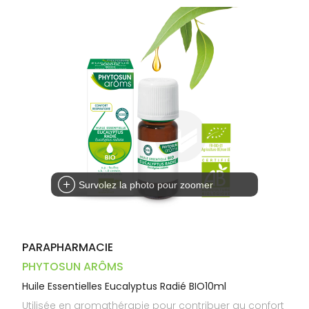
Trousse à
alimentaires
CHEVEUX
VOTRE
pharmacie
PHARMACIES
APPLICATION
Dispositifs
Cheveux
DE GARDE
DE SANTÉ
médicaux
Corps
Homme
Solaire
Visage
Survolez la photo pour zoomer
PARAPHARMACIE
PHYTOSUN ARÔMS
Huile Essentielles Eucalyptus Radié BIO10ml
Utilisée en aromathérapie pour contribuer au confort