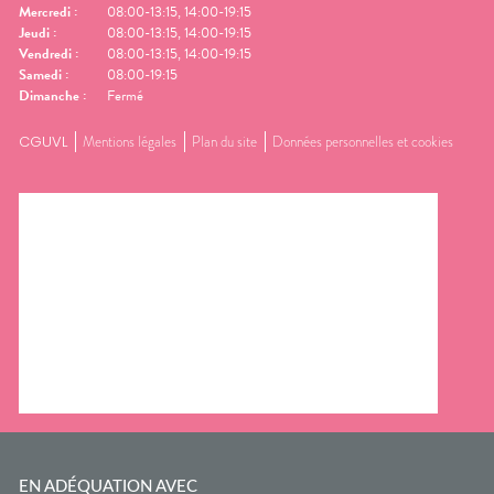
Mercredi
:
08:00-13:15, 14:00-19:15
Jeudi
:
08:00-13:15, 14:00-19:15
Vendredi
:
08:00-13:15, 14:00-19:15
Samedi
:
08:00-19:15
Dimanche
:
Fermé
CGUVL
Mentions légales
Plan du site
Données personnelles et cookies
EN ADÉQUATION AVEC