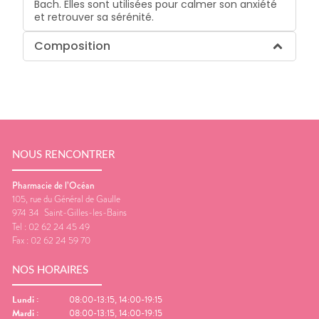
Bach. Elles sont utilisées pour calmer son anxiété
et retrouver sa sérénité.
Composition
NOUS RENCONTRER
Pharmacie de l’Océan
105, rue du Général de Gaulle
974 34
Saint-Gilles-les-Bains
Tel :
02 62 24 45 49
Fax :
02 62 24 59 70
NOS HORAIRES
Lundi
:
08:00-13:15, 14:00-19:15
Mardi
:
08:00-13:15, 14:00-19:15