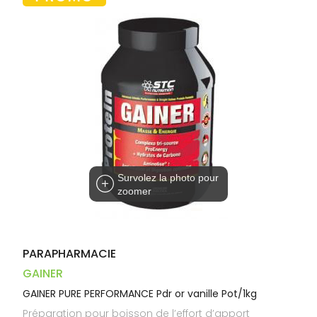
Trousse à
alimentaires
CHEVEUX
VOTRE
pharmacie
PHARMACIES
APPLICATION
Dispositifs
Cheveux
DE GARDE
DE SANTÉ
médicaux
Corps
Homme
Solaire
Visage
Survolez la photo pour
zoomer
PARAPHARMACIE
GAINER
GAINER PURE PERFORMANCE Pdr or vanille Pot/1kg
Préparation pour boisson de l’effort d’apport