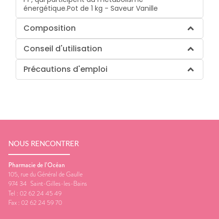
énergétique.Pot de 1 kg - Saveur Vanille
Composition
Conseil d'utilisation
Précautions d'emploi
NOUS RENCONTRER
Pharmacie de l’Océan
105, rue du Général de Gaulle
974 34
Saint-Gilles-les-Bains
Tel :
02 62 24 45 49
Fax :
02 62 24 59 70