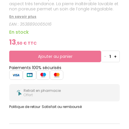
aspect très tendance. La pierre inaltérable lavable et
non poreuse permet un soin de l’ongle inégalable.
En savoir plus
EAN :
3538890065016
En stock
13
,
50
€ TTC
Ajouter au panier
-
1
+
Paiements 100% sécurisés
Retrait en pharmacie
Offert
Politique de retour
Satisfait ou remboursé