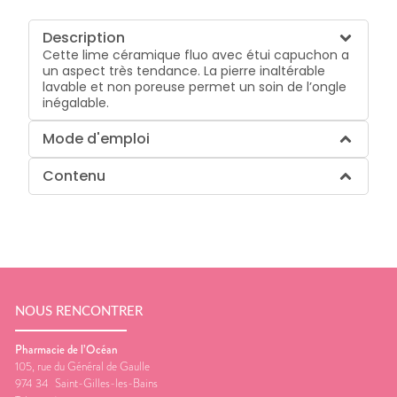
Description
Cette lime céramique fluo avec étui capuchon a
un aspect très tendance. La pierre inaltérable
lavable et non poreuse permet un soin de l’ongle
inégalable.
Mode d'emploi
Contenu
NOUS RENCONTRER
Pharmacie de l’Océan
105, rue du Général de Gaulle
974 34
Saint-Gilles-les-Bains