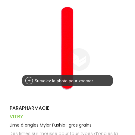
Trousse à
alimentaires
CHEVEUX
VOTRE
pharmacie
PHARMACIES
APPLICATION
Dispositifs
Cheveux
DE GARDE
DE SANTÉ
médicaux
Corps
Homme
Solaire
Visage
Survolez la photo pour zoomer
PARAPHARMACIE
VITRY
Lime à ongles Mylar Fushia : gros grains
Des limes sur mousse pour tous types d’ongles la