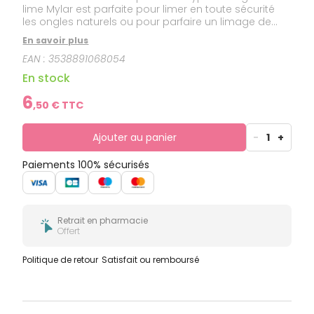
lime Mylar est parfaite pour limer en toute sécurité
les ongles naturels ou pour parfaire un limage de
faux ongles.
En savoir plus
EAN :
3538891068054
En stock
6
,
50
€ TTC
Ajouter au panier
-
1
+
Paiements 100% sécurisés
Retrait en pharmacie
Offert
Politique de retour
Satisfait ou remboursé