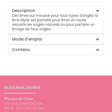
Description
Des limes sur mousse pour tous types d’ongles la
lime Mylar est parfaite pour limer en toute
sécurité les ongles naturels ou pour parfaire un
limage de faux ongles.
Mode d'emploi
Contenu
NOUS RENCONTRER
Pharmacie de l’Océan
105, rue du Général de Gaulle
974 34
Saint-Gilles-les-Bains