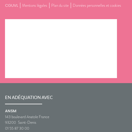
CGUVL
Mentions légales
Plan du site
Données personnelles et cookies
EN ADÉQUATION AVEC
ANSM
143 boulevard Anatole France
93200
Saint-Denis
01 55 87 30 00