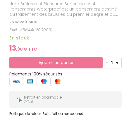
Urgo Brûlures et Blessures Superficielles 4
Pansements Waterproof est un pansement destiné
au traitement des brûlures du premier degré et du
second degré superficiel (cloque) ainsi que des
En savoir plus
blessures superficielles (écorchures, coupures).Son
EAN :
3664492000091
tulle contient la technologie lipidocolloïde (TLC), une
association unique de particules d'hydrocolloïde et
En stock
de vaseline. Cette formule soulage la douleur et
favorise la cicatrisation. De plus, le pansement
13
,
90
€ TTC
n'adhère pas à la plaie et permet un retrait
indolore.Grand format : 10 x 7 cm.
Ajouter au panier
-
1
+
Paiements 100% sécurisés
Retrait en pharmacie
Offert
Politique de retour
Satisfait ou remboursé