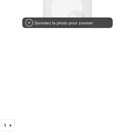
Survolez la photo pour zoomer
-
1
+