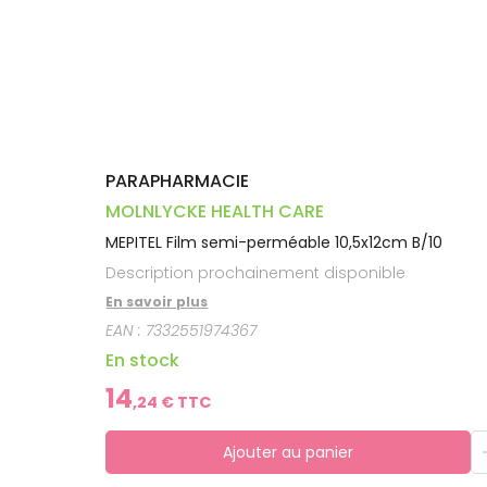
Trousse à
alimentaires
CHEVEUX
VOTRE
pharmacie
PHARMACIES
APPLICATION
Dispositifs
Cheveux
DE GARDE
DE SANTÉ
médicaux
Corps
Homme
Solaire
Visage
PARAPHARMACIE
MOLNLYCKE HEALTH CARE
MEPITEL Film semi-perméable 10,5x12cm B/10
Description prochainement disponible
En savoir plus
EAN :
7332551974367
En stock
14
,
24
€ TTC
Ajouter au panier