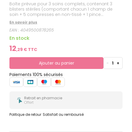
Boîte prévue pour 3 soins complets, contenant 3
blisters stériles (comportant chacun 1 champ de
soin + 5 compresses en non-tissé + 1 pince
anatomique double mors + 1 pince précision à mors
En savoir plus
fin) et 5 composants hors blister (3 pansements
EAN :
4049500878265
adhésifs stériles Cosmopor 9 cm × 15 cm + 3
pansements adhésifs stériles transparents Hydrofilm
En stock
15 cm × 20 cm + 3 sacs collecteurs de déchets de
soins [perforants interdits] + 1 coupe fils stérile + 1
12
,
29
€ TTC
notice d'emploi).
Ajouter au panier
-
1
+
Paiements 100% sécurisés
Retrait en pharmacie
Offert
Politique de retour
Satisfait ou remboursé