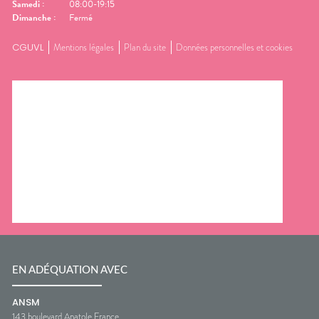
Samedi
:
08:00-19:15
Dimanche
:
Fermé
CGUVL
Mentions légales
Plan du site
Données personnelles et cookies
EN ADÉQUATION AVEC
ANSM
143 boulevard Anatole France