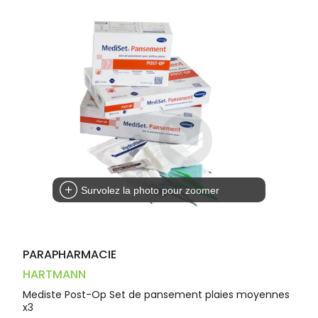
Trousse à
alimentaires
CHEVEUX
VOTRE
pharmacie
PHARMACIES
APPLICATION
Dispositifs
Cheveux
DE GARDE
DE SANTÉ
médicaux
Corps
Homme
Solaire
Visage
Survolez la photo pour zoomer
PARAPHARMACIE
HARTMANN
Mediste Post-Op Set de pansement plaies moyennes
x3