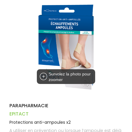
Trousse à
alimentaires
CHEVEUX
VOTRE
pharmacie
PHARMACIES
APPLICATION
Dispositifs
Cheveux
DE GARDE
DE SANTÉ
médicaux
Corps
Homme
Solaire
Visage
Survolez la photo pour
zoomer
PARAPHARMACIE
EPITACT
Protections anti-ampoules x2
A utiliser en prévention ou lorsque l’ampoule est déjà