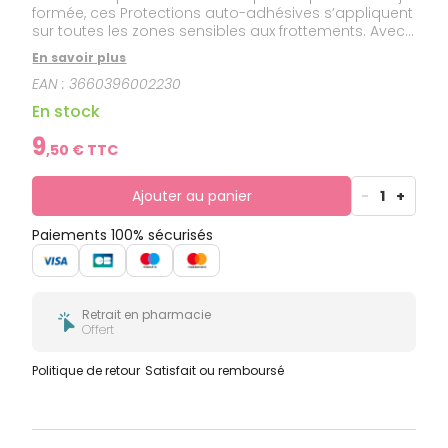
formée, ces Protections auto-adhésives s’appliquent
sur toutes les zones sensibles aux frottements. Avec
seulement 0,4 mm d’épaisseur, elles soulagent dès
En savoir plus
l’application grâce à l’EPITHELIUM™ ACTIV. +
EAN :
3660396002230
Réutilisables 4 à 5 fois tout en conservant les
propriétés adhésives. + Conviennent aux
En stock
diabétiques. + Discrètes, se portent dans toutes les
chaussures.
9
,
50
€ TTC
Ajouter au panier
-
1
+
Paiements 100% sécurisés
Retrait en pharmacie
Offert
Politique de retour
Satisfait ou remboursé